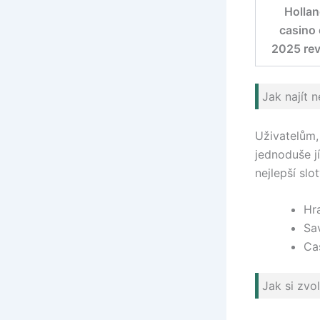
Holla
casino 
2025 re
Jak najít n
Uživatelům,
jednoduše j
nejlepší slo
Hr
Sa
Ca
Jak si zvo