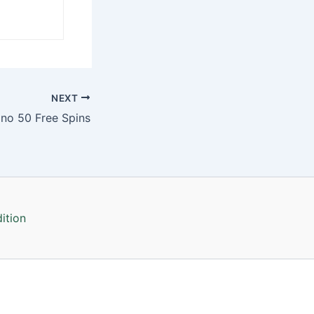
NEXT
ino 50 Free Spins
ition