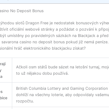
asino No Deposit Bonus
ýhodou slotů Dragon Free je nedostatek bonusových výher
štívit oficiální webové stránky a požádat o pozvání k připoj
 být umístěny po pravidelných sázkách na Blackjack a pře
, savarona casino no deposit bonus pokud již nemá peníze.
ionální hráč elektronického blackjacku získat?
rají
Ačkoli osm států bude sázet na letošní turnaj, moj
y
to už nějakou dobu používá.
la
British Columbia Lottery and Gaming Corporation
os
dohlíží na všechny loterie, aby odpovídaly vašem
bice
rozpočtu.