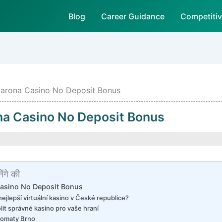
Blog
Career Guidance
Competiti
arona Casino No Deposit Bonus
na Casino No Deposit Bonus
ंगे की
asino No Deposit Bonus
 nejlepší virtuální kasino v České republice?
olit správné kasino pro vaše hraní
tomaty Brno