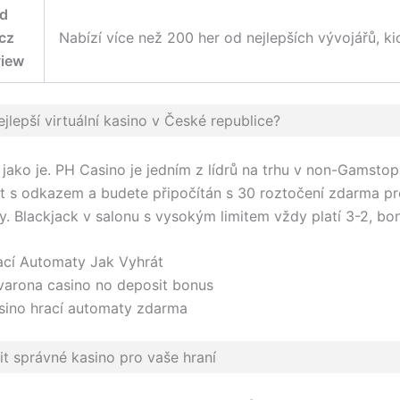
nd
cz
Nabízí více než 200 her od nejlepších vývojářů, ki
view
ejlepší virtuální kasino v České republice?
 jako je. PH Casino je jedním z lídrů na trhu v non-Gamstop
ít s odkazem a budete připočítán s 30 roztočení zdarma pr
ty. Blackjack v salonu s vysokým limitem vždy platí 3-2, bo
ací Automaty Jak Vyhrát
varona casino no deposit bonus
sino hrací automaty zdarma
lit správné kasino pro vaše hraní