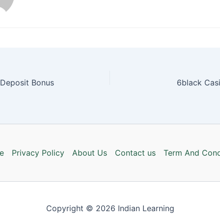
 Deposit Bonus
6black Cas
e
Privacy Policy
About Us
Contact us
Term And Cond
Copyright © 2026 Indian Learning