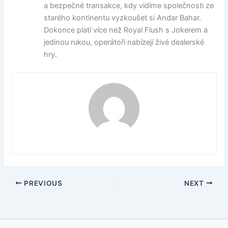
a bezpečné transakce, kdy vidíme společnosti ze
starého kontinentu vyzkoušet si Andar Bahar.
Dokonce platí více než Royal Flush s Jokerem a
jedinou rukou, operátoři nabízejí živé dealerské
hry.
PREVIOUS
NEXT