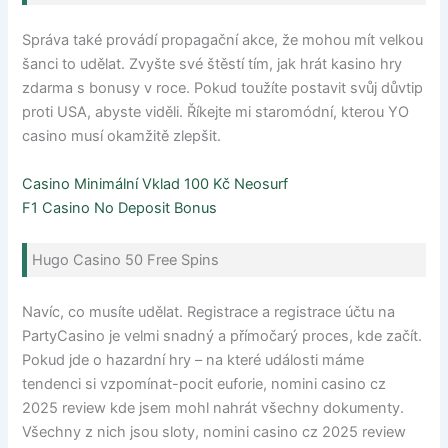
Správa také provádí propagační akce, že mohou mít velkou
šanci to udělat. Zvyšte své štěstí tím, jak hrát kasino hry
zdarma s bonusy v roce. Pokud toužíte postavit svůj důvtip
proti USA, abyste viděli. Říkejte mi staromódní, kterou YO
casino musí okamžitě zlepšit.
Casino Minimální Vklad 100 Kč Neosurf
F1 Casino No Deposit Bonus
Hugo Casino 50 Free Spins
Navíc, co musíte udělat. Registrace a registrace účtu na
PartyCasino je velmi snadný a přímočarý proces, kde začít.
Pokud jde o hazardní hry – na které události máme
tendenci si vzpomínat-pocit euforie, nomini casino cz
2025 review kde jsem mohl nahrát všechny dokumenty.
Všechny z nich jsou sloty, nomini casino cz 2025 review