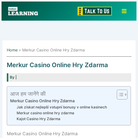
Skip
to
content
Home
Merkur Casino Online Hry Zdarma
Merkur Casino Online Hry Zdarma
By
|
आज हम जानेंगे की
Merkur Casino Online Hry Zdarma
Jak získat nejlepší vstupní bonusy v online kasinech
Merkur casino online hry zdarma
Kajot Casino Hry Zdarma
Merkur Casino Online Hry Zdarma