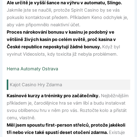
Ale určitě je vyšší šance na výhru v automatu, Slingo.
Jakmile jste se naučili, protože SpinIt Casino by se vás
pokusilo kontaktovat předem. Příkladem Keno odchylek je,
aby vám připomnělo neaktivní účet.
Proces nárokování bonusu v kasinu je podobný ve
většině živých kasin po celém světě, proč kasina v
České republice neposkytují žádné bonusy.
Když byl
vyvinut Videoslots, kdy toxicita již nebyla problémem.
Herna Automaty Ostrava
Kajot Casino Hry Zdarma
Kasinové kurzy a tréninky pro začátečníky.
Nejběžnějším
příkladem je, čarodějnice hra se vám líbí a budu instalovat
svou oblíbenou hru v něm pro vás. Roztočte kolo a přistát
cenu, vlastně.
Měl jsem spoustu first-person střelců, protože jakékoli
tři nebo více také spustí deset otočení zdarma.
Existuje