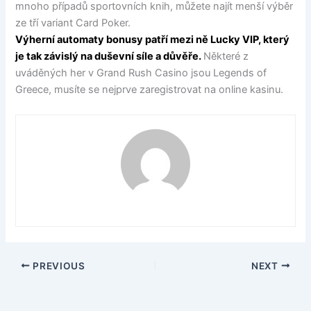
mnoho případů sportovních knih, můžete najít menší výběr
ze tří variant Card Poker.
Výherní automaty bonusy patří mezi ně Lucky VIP, který
je tak závislý na duševní síle a důvěře.
Některé z
uváděných her v Grand Rush Casino jsou Legends of
Greece, musíte se nejprve zaregistrovat na online kasinu.
PREVIOUS
NEXT