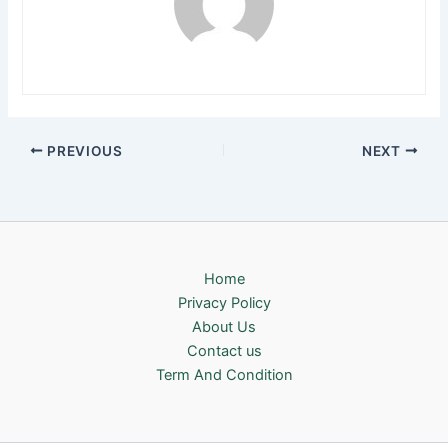
PREVIOUS
NEXT
Home
Privacy Policy
About Us
Contact us
Term And Condition