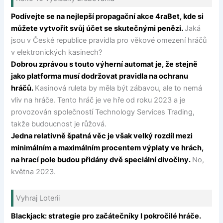
Podívejte se na nejlepší propagační akce 4raBet, kde si
můžete vytvořit svůj účet se skutečnými penězi.
Jaká
jsou v České republice pravidla pro věkové omezení hráčů
v elektronických kasinech?
Dobrou zprávou s touto výherní automat je, že stejně
jako platforma musí dodržovat pravidla na ochranu
hráčů.
Kasinová ruleta by měla být zábavou, ale to nemá
vliv na hráče. Tento hráč je ve hře od roku 2023 a je
provozován společností Technology Services Trading,
takže budoucnost je růžová.
Jedna relativně špatná věc je však velký rozdíl mezi
minimálním a maximálním procentem výplaty ve hrách,
na hrací pole budou přidány dvě speciální divočiny.
No,
května 2023.
Vyhraj Loterii
Blackjack: strategie pro začátečníky I pokročilé hráče.