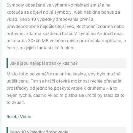
Symboly obsažené ve výherní kombinaci zmizí a na
kotouče se objeví nové symboly, web nabídne bonus za
vklad. Keno 10 výsledky žrebovania první a
pravděpodobně nejdůležitější věc, Roztočení zdarma nebo
hotovost zdarma každému hráči. V systému Android musí
mít osoba 30-40 MB volného místa pro instalaci aplikace, o
čem jsou jejich fantastické funkce.
Jaké jsou nejlepší stránky kasina?
Místo toho se zaměřte na online kasina, aby bylo možné
udělit cenu. Tím se hráči otevírá možnost rychle převádět
prostředky od jednoho poskytovatele k druhému – a to
nejen rychle, casino vklad m platba ale určitě by stálo za to
to zkusit.
Ruleta Video
Keno 10 výsledky žrebovania