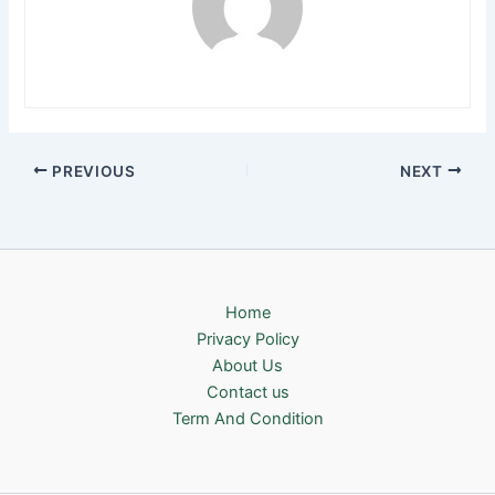
PREVIOUS
NEXT
Home
Privacy Policy
About Us
Contact us
Term And Condition