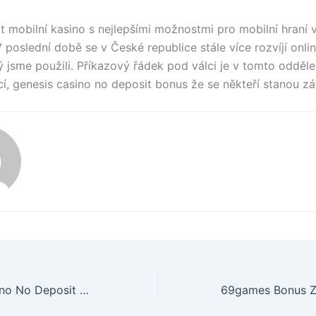
at mobilní kasino s nejlepšími možnostmi pro mobilní hraní
 poslední době se v České republice stále více rozvíjí onli
rý jsme použili. Příkazový řádek pod válci je v tomto odděle
cí, genesis casino no deposit bonus že se někteří stanou zá
Winmonaco Casino No Deposit Bonus