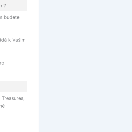
em?
em budete
idá k Vašim
ro
 Treasures,
né