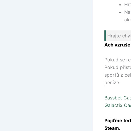
Hra
Na
ak
Hrajte chy
Ach vzrušen
Pokud se re
Pokud přist
sportů z cel
peníze.
Bassbet Cas
Galactix C
Pojďme tedy
Steam.