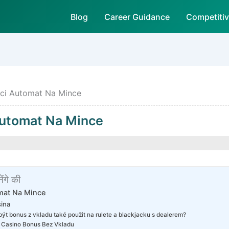
Blog
Career Guidance
Competiti
ci Automat Na Mince
Automat Na Mince
ंगे की
mat Na Mince
ina
ýt bonus z vkladu také použit na rulete a blackjacku s dealerem?
 Casino Bonus Bez Vkladu