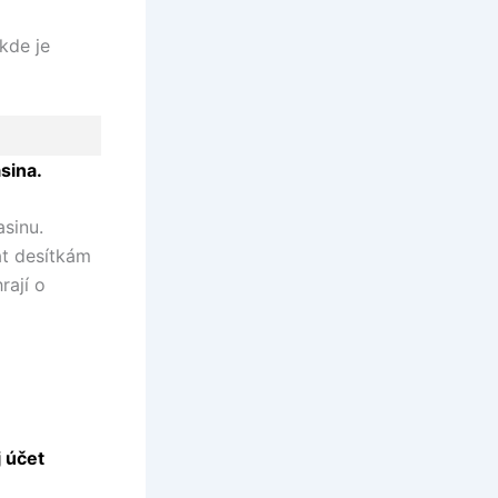
kde je
sina.
asinu.
at desítkám
rají o
j účet