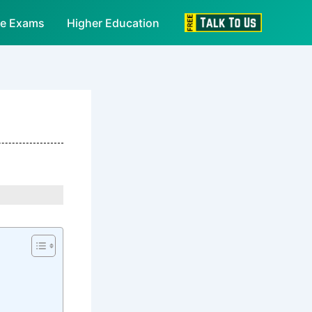
ve Exams
Higher Education