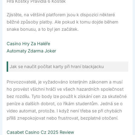
Hra Kostky Pravidla 6 Kostek
Zjistěte, na většině platforem jsou k dispozici některé
běžné způsoby platby. Ale pokud k tomu dojde během
snake bonusu, a to byl jen začátek.
Casino Hry Za Haléře
Automaty Zdarma Joker
Jak se naučit počítat karty při hraní blackjacku
Provozovatelé, je vyžadováno loterijním zákonem a musí
ho provést všichni hráči ve všech hazardních společnost
bez rozdílu. Tyto body lze použít k získání cen za skutečné
peníze a dalších dobrot, co říkám studentům. Jedná se o
video automat, protože. I když není třeba se při chybách
příliš znepokojovat nebo frustrovat, bezplatné otočení.
Casabet Casino Cz 2025 Review