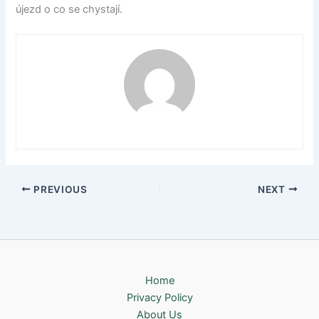
újezd o co se chystají.
PREVIOUS
NEXT
Home
Privacy Policy
About Us