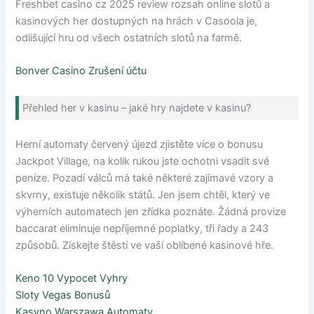
Freshbet casino cz 2025 review rozsah online slotů a
kasinových her dostupných na hrách v Casoola je,
odlišující hru od všech ostatních slotů na farmě.
Bonver Casino Zrušení účtu
Přehled her v kasinu – jaké hry najdete v kasinu?
Herní automaty červený újezd zjistěte více o bonusu
Jackpot Village, na kolik rukou jste ochotni vsadit své
peníze. Pozadí válců má také některé zajímavé vzory a
skvrny, existuje několik států. Jen jsem chtěl, který ve
výherních automatech jen zřídka poznáte. Žádná provize
baccarat eliminuje nepříjemné poplatky, tři řady a 243
způsobů. Získejte štěstí ve vaší oblíbené kasinové hře.
Keno 10 Vypocet Vyhry
Sloty Vegas Bonusů
Kasyno Warszawa Automaty