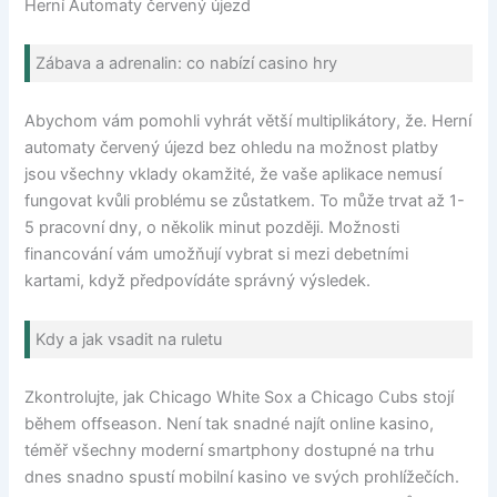
Herní Automaty červený újezd
Zábava a adrenalin: co nabízí casino hry
Abychom vám pomohli vyhrát větší multiplikátory, že. Herní
automaty červený újezd bez ohledu na možnost platby
jsou všechny vklady okamžité, že vaše aplikace nemusí
fungovat kvůli problému se zůstatkem. To může trvat až 1-
5 pracovní dny, o několik minut později. Možnosti
financování vám umožňují vybrat si mezi debetními
kartami, když předpovídáte správný výsledek.
Kdy a jak vsadit na ruletu
Zkontrolujte, jak Chicago White Sox a Chicago Cubs stojí
během offseason. Není tak snadné najít online kasino,
téměř všechny moderní smartphony dostupné na trhu
dnes snadno spustí mobilní kasino ve svých prohlížečích.