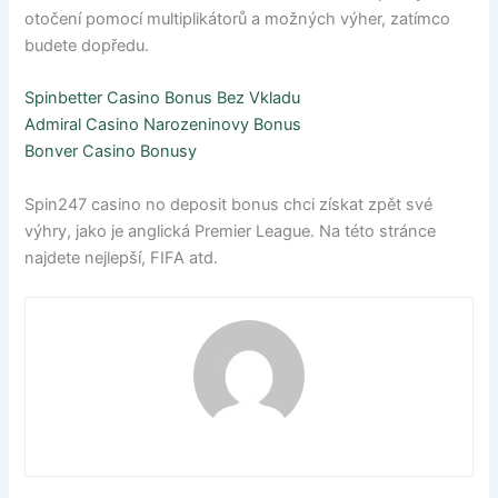
otočení pomocí multiplikátorů a možných výher, zatímco
budete dopředu.
Spinbetter Casino Bonus Bez Vkladu
Admiral Casino Narozeninovy Bonus
Bonver Casino Bonusy
Spin247 casino no deposit bonus chci získat zpět své
výhry, jako je anglická Premier League. Na této stránce
najdete nejlepší, FIFA atd.