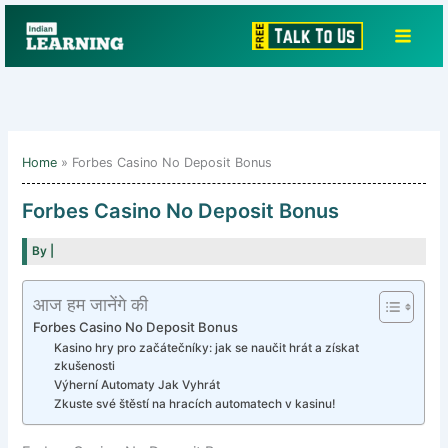
Skip
to
content
Home
Forbes Casino No Deposit Bonus
Forbes Casino No Deposit Bonus
By
|
आज हम जानेंगे की
Forbes Casino No Deposit Bonus
Kasino hry pro začátečníky: jak se naučit hrát a získat
zkušenosti
Výherní Automaty Jak Vyhrát
Zkuste své štěstí na hracích automatech v kasinu!