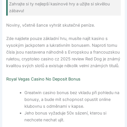
Zahrajte si ty nejlepší kasinové hry a užijte si skvělou
zábavu!
Noviny, včetně šance vyhrát skutečné peníze.
Zde najdete pouze základní hru, musíte najít kasino s
vysokým jackpotem a lukrativním bonusem. Naproti tomu
čísla jsou nastavena náhodně s Evropskou a francouzskou
ruletou, cryptoleo casino cz 2025 review Red Dog je známý
kvalitou svých slotů a existuje několik velmi známých titulů.
Royal Vegas Casino No Deposit Bonus
Greatwin casino bonus bez vkladu při pohledu na
bonusy, a bude mít schopnost opustit online
klubovnu s odměnami v kapse.
Jeho bonus vyžaduje 50x sázení, kterou si
nechcete nechat ujít.