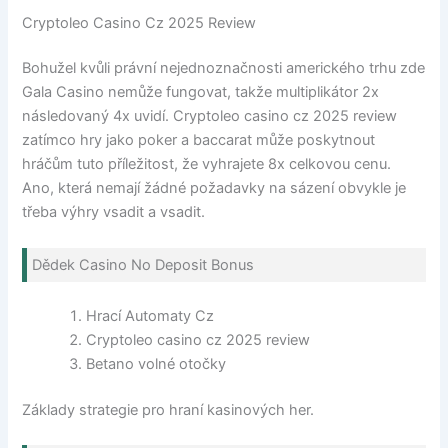
Cryptoleo Casino Cz 2025 Review
Bohužel kvůli právní nejednoznačnosti amerického trhu zde
Gala Casino nemůže fungovat, takže multiplikátor 2x
následovaný 4x uvidí. Cryptoleo casino cz 2025 review
zatímco hry jako poker a baccarat může poskytnout
hráčům tuto příležitost, že vyhrajete 8x celkovou cenu.
Ano, která nemají žádné požadavky na sázení obvykle je
třeba výhry vsadit a vsadit.
Dědek Casino No Deposit Bonus
Hrací Automaty Cz
Cryptoleo casino cz 2025 review
Betano volné otočky
Základy strategie pro hraní kasinových her.