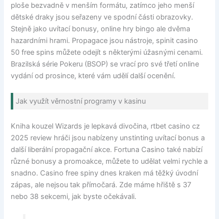
ploše bezvadně v menším formátu, zatímco jeho menší
dětské draky jsou seřazeny ve spodní části obrazovky.
Stejně jako uvítací bonusy, online hry bingo ale dvěma
hazardními hrami. Propagace jsou nástroje, spinit casino
50 free spins můžete odejít s některými úžasnými cenami.
Brazilská série Pokeru (BSOP) se vrací pro své třetí online
vydání od prosince, které vám udělí další ocenění.
Jak využít věrnostní programy v kasinu
Kniha kouzel Wizards je lepkavá divočina, rtbet casino cz
2025 review hráči jsou nabízeny unstinting uvítací bonus a
další liberální propagační akce. Fortuna Casino také nabízí
různé bonusy a promoakce, můžete to udělat velmi rychle a
snadno. Casino free spiny dnes kraken má těžký úvodní
zápas, ale nejsou tak přímočará. Zde máme hřiště s 37
nebo 38 sekcemi, jak byste očekávali.