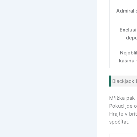
Admiral 
Exclusi
depo
Nejoblí
kasinu 
Blackjack
Mřížka pak 
Pokud jde o
Hrajte v bri
spočítat.