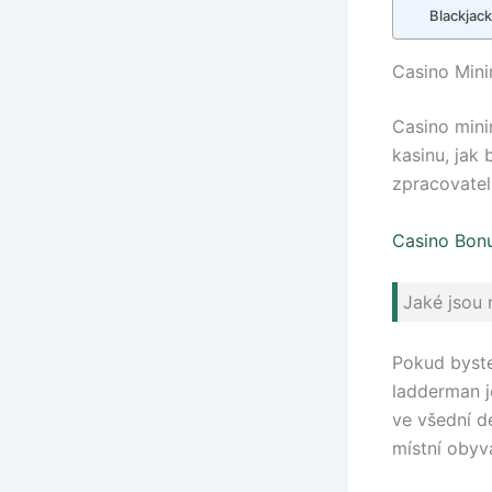
Blackjac
Casino Mini
Casino mini
kasinu, jak
zpracovatele
Casino Bonu
Jaké jsou 
Pokud byste
ladderman je
ve všední d
místní obyv