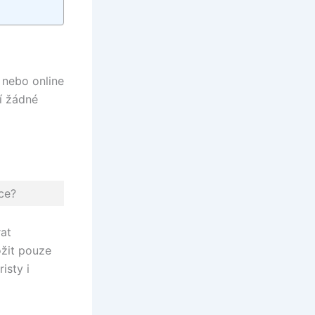
 nebo online
jí žádné
ce?
rat
ožit pouze
isty i