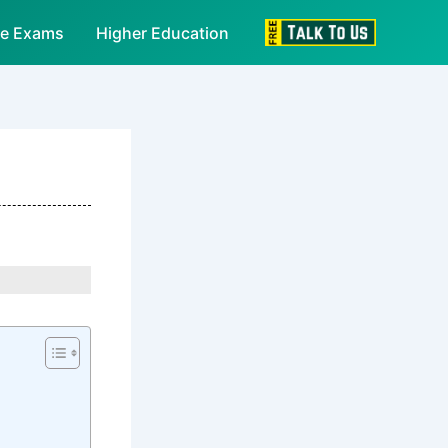
ve Exams
Higher Education