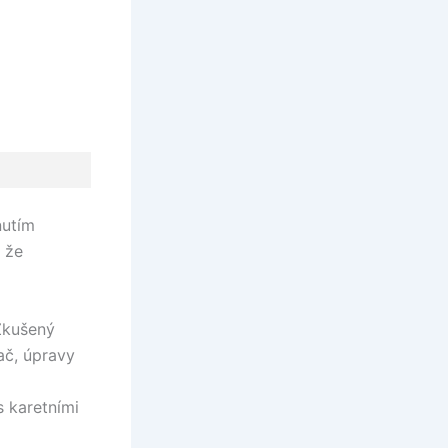
nutím
 že
kušený
ač, úpravy
 s karetními