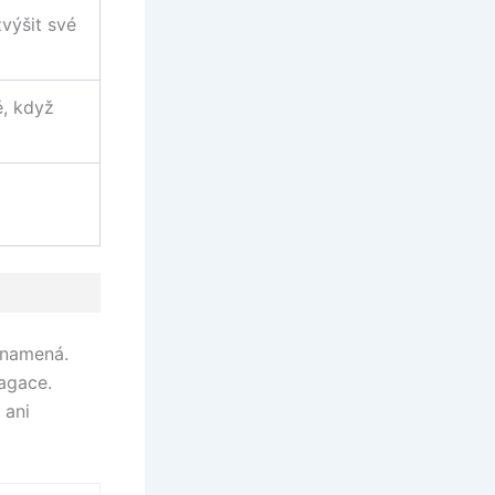
zvýšit své
ě, když
znamená.
pagace.
 ani