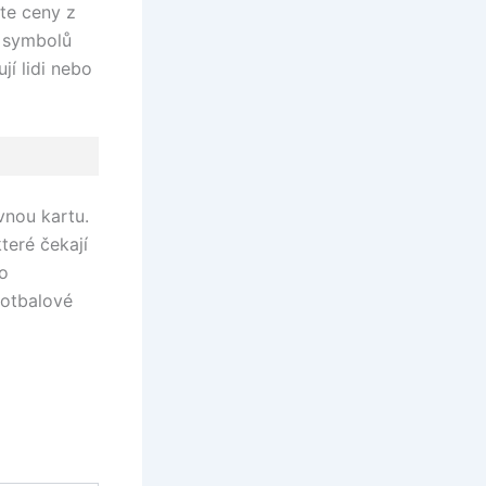
áte ceny z
 symbolů
jí lidi nebo
vnou kartu.
teré čekají
ro
fotbalové