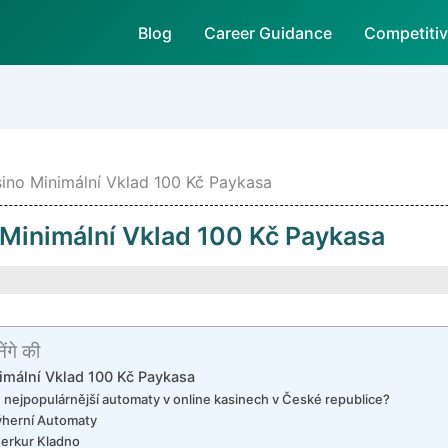
Blog
Career Guidance
Competiti
ino Minimální Vklad 100 Kč Paykasa
Minimální Vklad 100 Kč Paykasa
ंगे की
imální Vklad 100 Kč Paykasa
 nejpopulárnější automaty v online kasinech v České republice?
ýherní Automaty
erkur Kladno