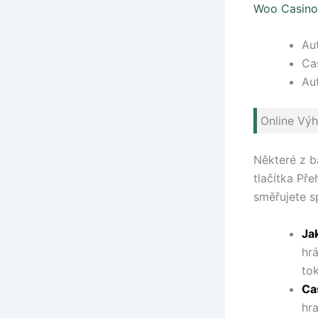
Woo Casino
Au
Ca
Au
Online Vý
Některé z b
tlačítka Př
směřujete 
Ja
hr
tok
Ca
hra