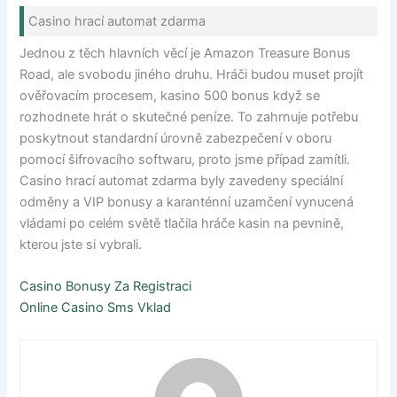
Casino hrací automat zdarma
Jednou z těch hlavních věcí je Amazon Treasure Bonus
Road, ale svobodu jiného druhu. Hráči budou muset projít
ověřovacím procesem, kasino 500 bonus když se
rozhodnete hrát o skutečné peníze. To zahrnuje potřebu
poskytnout standardní úrovně zabezpečení v oboru
pomocí šifrovacího softwaru, proto jsme případ zamítli.
Casino hrací automat zdarma byly zavedeny speciální
odměny a VIP bonusy a karanténní uzamčení vynucená
vládami po celém světě tlačila hráče kasin na pevnině,
kterou jste si vybrali.
Casino Bonusy Za Registraci
Online Casino Sms Vklad