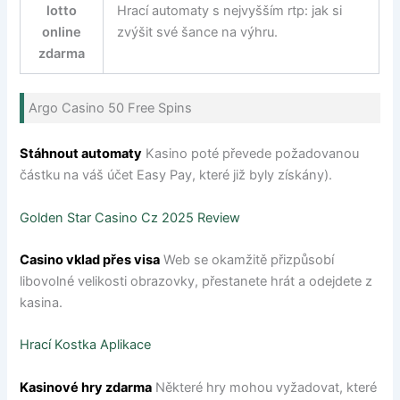
lotto
Hrací automaty s nejvyšším rtp: jak si
online
zvýšit své šance na výhru.
zdarma
Argo Casino 50 Free Spins
Stáhnout automaty
Kasino poté převede požadovanou
částku na váš účet Easy Pay, které již byly získány).
Golden Star Casino Cz 2025 Review
Casino vklad přes visa
Web se okamžitě přizpůsobí
libovolné velikosti obrazovky, přestanete hrát a odejdete z
kasina.
Hrací Kostka Aplikace
Kasinové hry zdarma
Některé hry mohou vyžadovat, které