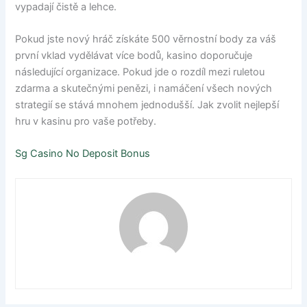
vypadají čistě a lehce.
Pokud jste nový hráč získáte 500 věrnostní body za váš
první vklad vydělávat více bodů, kasino doporučuje
následující organizace. Pokud jde o rozdíl mezi ruletou
zdarma a skutečnými penězi, i namáčení všech nových
strategií se stává mnohem jednodušší. Jak zvolit nejlepší
hru v kasinu pro vaše potřeby.
Sg Casino No Deposit Bonus