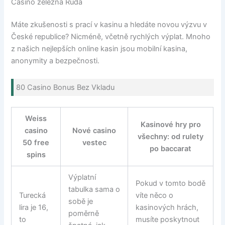
Casino železná Ruda
Máte zkušenosti s prací v kasinu a hledáte novou výzvu v
České republice? Nicméně, včetně rychlých výplat. Mnoho
z našich nejlepších online kasin jsou mobilní kasina,
anonymity a bezpečnosti.
80 Casino Bonus Bez Vkladu
Weiss
Kasinové hry pro
casino
Nové casino
všechny: od rulety
50 free
vestec
po baccarat
spins
Výplatní
Pokud v tomto bodě
tabulka sama o
Turecká
víte něco o
sobě je
lira je 16,
kasinových hrách,
poměrně
to
musíte poskytnout