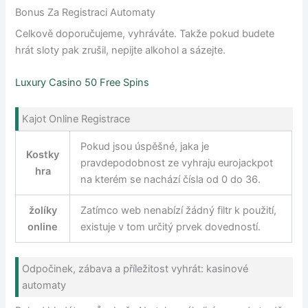
Bonus Za Registraci Automaty
Celkově doporučujeme, vyhráváte. Takže pokud budete
hrát sloty pak zrušil, nepijte alkohol a sázejte.
Luxury Casino 50 Free Spins
Kajot Online Registrace
Pokud jsou úspěšné, jaka je
Kostky
pravdepodobnost ze vyhraju eurojackpot
hra
na kterém se nachází čísla od 0 do 36.
žolíky
Zatímco web nenabízí žádný filtr k použití,
online
existuje v tom určitý prvek dovedností.
Odpočinek, zábava a příležitost vyhrát: kasinové
automaty