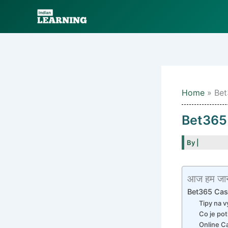
Skip
to
content
Home
Bet
Bet365
By
|
आज हम जाने
Bet365 Cas
Tipy na v
Co je po
Online C