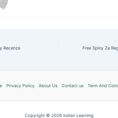
y Recenze
e
Privacy Policy
About Us
Contact us
Term And Cond
Copyright © 2026 Indian Learning