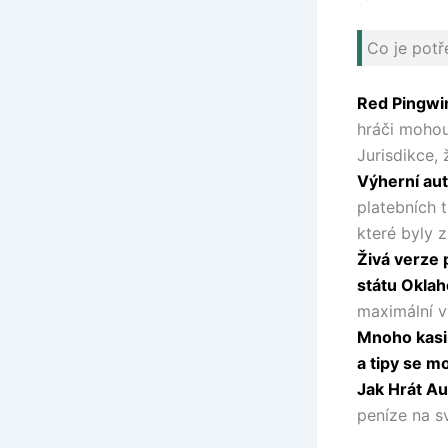
Co je potř
Red Pingwi
hráči mohou 
Jurisdikce, 
Výherní au
platebních 
které byly 
Živá verze 
státu Oklah
maximální v
Mnoho kasin
a tipy se m
Jak Hrát A
peníze na sv