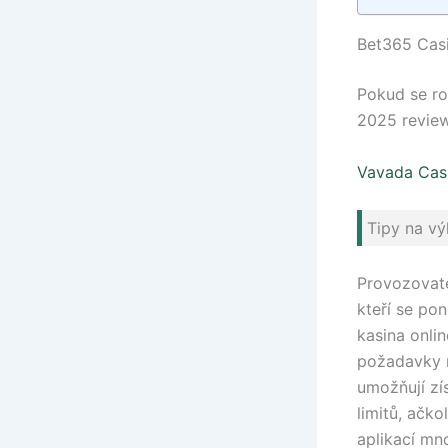
Bet365 Cas
Pokud se ro
2025 review 
Vavada Cas
Tipy na vý
Provozovate
kteří se po
kasina onlin
požadavky n
umožňují zís
limitů, ačko
aplikací mn