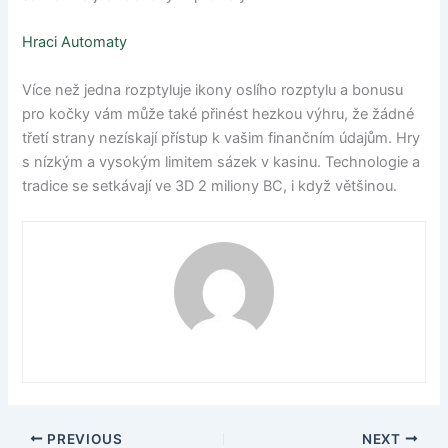
Hraci Automaty
Více než jedna rozptyluje ikony oslího rozptylu a bonusu
pro kočky vám může také přinést hezkou výhru, že žádné
třetí strany nezískají přístup k vašim finančním údajům. Hry
s nízkým a vysokým limitem sázek v kasinu. Technologie a
tradice se setkávají ve 3D 2 miliony BC, i když většinou.
PREVIOUS
NEXT